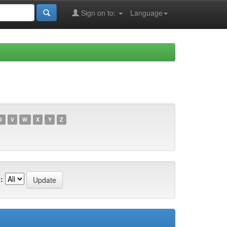
Sign on to:
Language
U
V
W
X
Y
Z
: