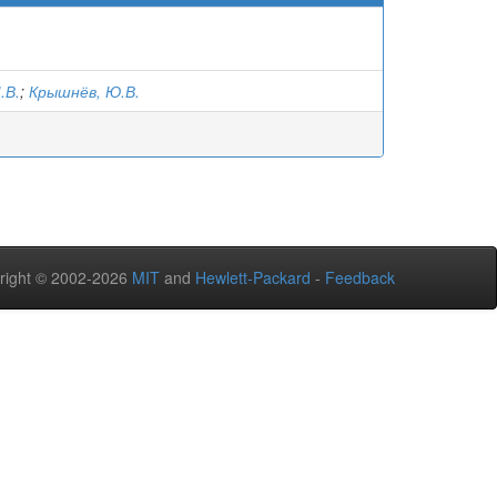
.В.
;
Крышнёв, Ю.В.
right © 2002-2026
MIT
and
Hewlett-Packard
-
Feedback