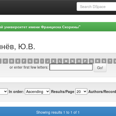
ый университет имени Франциска Скорины"
шнёв, Ю.В.
C
D
E
F
G
H
I
J
K
L
M
N
O
P
Q
R
S
T
or enter first few letters:
In order:
Results/Page
Authors/Record
Showing results 1 to 1 of 1