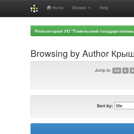
Home
Browse
Help
Skip
navigation
Репозиторий УО "Гомельский государственн
Browsing by Author Кры
Jump to:
0-9
A
B
Sort by: