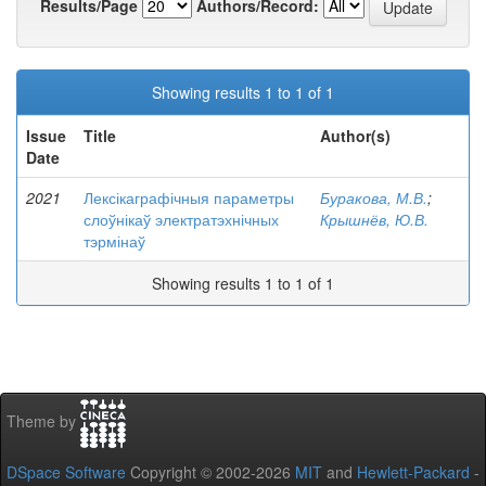
Results/Page
Authors/Record:
Showing results 1 to 1 of 1
Issue
Title
Author(s)
Date
2021
Лексікаграфічныя параметры
Буракова, М.В.
;
слоўнікаў электратэхнічных
Крышнёв, Ю.В.
тэрмінаў
Showing results 1 to 1 of 1
Theme by
DSpace Software
Copyright © 2002-2026
MIT
and
Hewlett-Packard
-