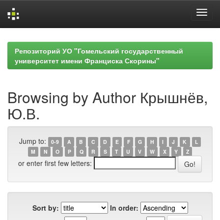
Skip
navigation
Репозиторий УО "Гомельский государственный
университет имени Франциска Скорины"
Browsing by Author Крышнёв,
Ю.В.
Jump to:
0-9
A
B
C
D
E
F
G
H
I
J
K
L
M
N
O
P
Q
R
S
T
U
V
W
X
Y
Z
or enter first few letters:
Sort by:
In order: