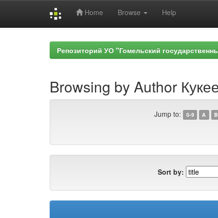
Home
Browse
Help
Skip
navigation
Репозиторий УО "Гомельский государственн
Browsing by Author Кукее
Jump to:
0-9
A
B
Sort by: