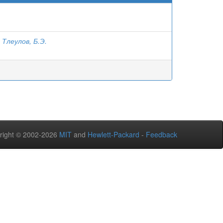
;
Тлеулов, Б.Э.
right © 2002-2026
MIT
and
Hewlett-Packard
-
Feedback