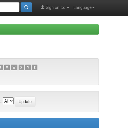
Sign on to:
Language
U
V
W
X
Y
Z
: