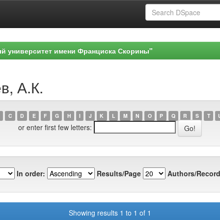
ый университет имени Франциска Скорины"
в, А.К.
C
D
E
F
G
H
I
J
K
L
M
N
O
P
Q
R
S
T
or enter first few letters:
In order:
Results/Page
Authors/Record
Showing results 1 to 1 of 1