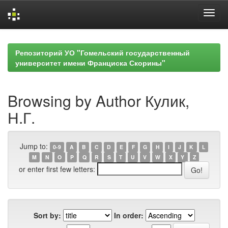
Skip
navigation
Репозиторий УО "Гомельский государственный
университет имени Франциска Скорины"
Browsing by Author Кулик,
Н.Г.
Jump to:
0-9
A
B
C
D
E
F
G
H
I
J
K
L
M
N
O
P
Q
R
S
T
U
V
W
X
Y
Z
or enter first few letters:
Sort by:
In order: