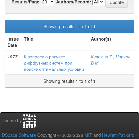
Results/Page
Authors/Record:
Showing results 1 to 1 of 1
Issue
Title
Author(s)
Date
1977
К вопросу о расчете
Кулик, Н.Г.
;
Чирков,
диффузных систем при
В.М.
поиске оптимальных условий
Showing results 1 to 1 of 1
Theme by
DSpace Software
Copyright © 2002-2026
MIT
and
Hewlett-Packard
-