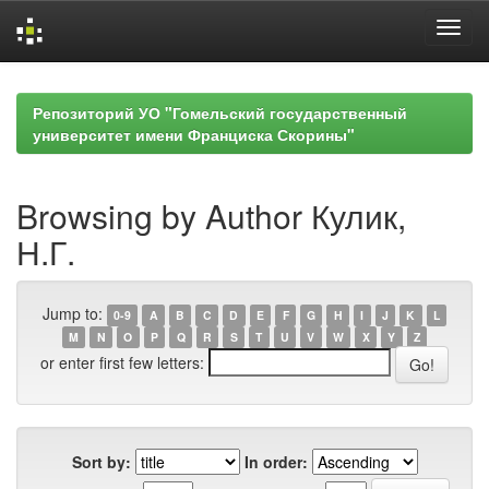
Skip
navigation
Репозиторий УО "Гомельский государственный
университет имени Франциска Скорины"
Browsing by Author Кулик,
Н.Г.
Jump to:
0-9
A
B
C
D
E
F
G
H
I
J
K
L
M
N
O
P
Q
R
S
T
U
V
W
X
Y
Z
or enter first few letters:
Sort by:
In order: