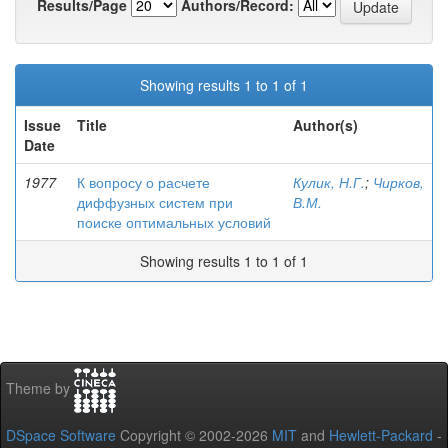
Results/Page
Authors/Record:
Showing results 1 to 1 of 1
Issue
Title
Author(s)
Date
1977
К вопросу о расчете
Кулик, Н.Г.
;
Чирков,
диффузных систем при
В.М.
поиске оптимальных условий
Showing results 1 to 1 of 1
Theme by
DSpace Software
Copyright © 2002-2026
MIT
and
Hewlett-Packard
-