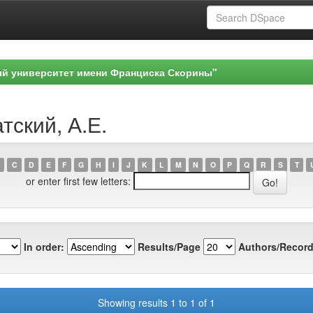
ый университет имени Франциска Скорины"
тский, А.Е.
C
D
E
F
G
H
I
J
K
L
M
N
O
P
Q
R
S
T
or enter first few letters:
In order:
Results/Page
Authors/Record
Showing results 1 to 1 of 1