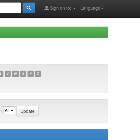
Sign on to:
Language
U
V
W
X
Y
Z
: