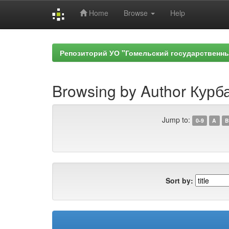
Home
Browse
Help
Skip
navigation
Репозиторий УО "Гомельский государственн
Browsing by Author Курба
Jump to:
0-9
A
B
Sort by: