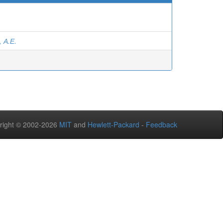
 А.Е.
right © 2002-2026
MIT
and
Hewlett-Packard
-
Feedback