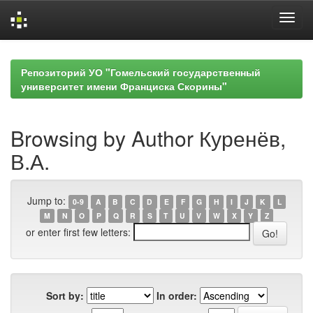
Skip
navigation
Репозиторий УО "Гомельский государственный
университет имени Франциска Скорины"
Browsing by Author Куренёв,
В.А.
Jump to:
0-9
A
B
C
D
E
F
G
H
I
J
K
L
M
N
O
P
Q
R
S
T
U
V
W
X
Y
Z
or enter first few letters:
Sort by:
In order: