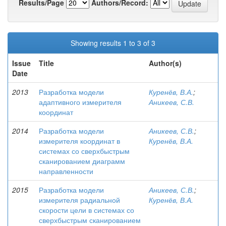
Results/Page
Authors/Record:
Showing results 1 to 3 of 3
Issue
Title
Author(s)
Date
2013
Разработка модели
Куренёв, В.А.
;
адаптивного измерителя
Аникеев, С.В.
координат
2014
Разработка модели
Аникеев, С.В.
;
измерителя координат в
Куренёв, В.А.
системах со сверхбыстрым
сканированием диаграмм
направленности
2015
Разработка модели
Аникеев, С.В.
;
измерителя радиальной
Куренёв, В.А.
скорости цели в системах со
сверхбыстрым сканированием