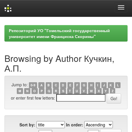
Skip
navigation
Репозиторий УО "Гомельский государственный
университет имени Франциска Скорины"
Browsing by Author Кучкин,
А.П.
Jump to:
0-9
A
B
C
D
E
F
G
H
I
J
K
L
M
N
O
P
Q
R
S
T
U
V
W
X
Y
Z
or enter first few letters:
Sort by:
In order: