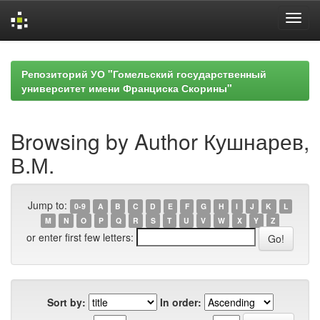
Skip
navigation
Репозиторий УО "Гомельский государственный
университет имени Франциска Скорины"
Browsing by Author Кушнарев,
В.М.
Jump to:
0-9
A
B
C
D
E
F
G
H
I
J
K
L
M
N
O
P
Q
R
S
T
U
V
W
X
Y
Z
or enter first few letters:
Sort by:
In order: