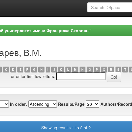
ый университет имени Франциска Скорины"
арев, В.М.
C
D
E
F
G
H
I
J
K
L
M
N
O
P
Q
R
S
T
or enter first few letters:
In order:
Results/Page
Authors/Record
Showing results 1 to 2 of 2