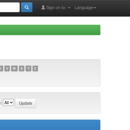
Sign on to:
Language
U
V
W
X
Y
Z
: