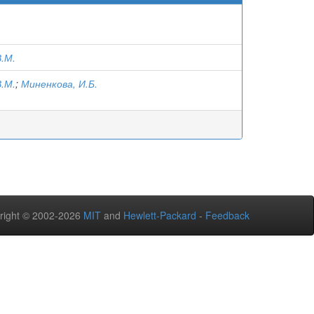
.М.
.М.
;
Миненкова, И.Б.
right © 2002-2026
MIT
and
Hewlett-Packard
-
Feedback