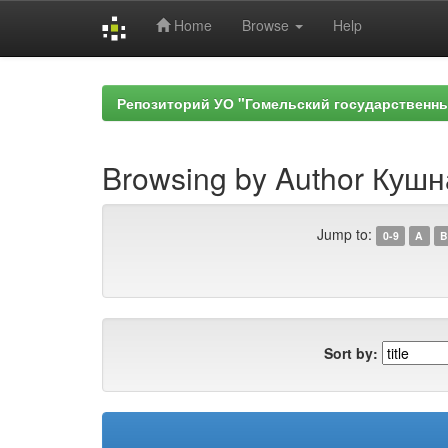
Home
Browse
Help
Skip
navigation
Репозиторий УО "Гомельский государственн
Browsing by Author Кушн
Jump to:
0-9
A
B
Sort by: