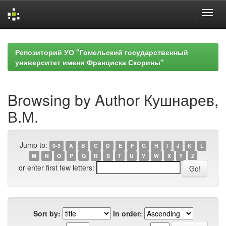
Skip
navigation
Репозиторий УО "Гомельский государственный
университет имени Франциска Скорины"
Browsing by Author Кушнарев,
В.М.
Jump to:
0-9
A
B
C
D
E
F
G
H
I
J
K
L
M
N
O
P
Q
R
S
T
U
V
W
X
Y
Z
or enter first few letters:
Sort by:
In order: