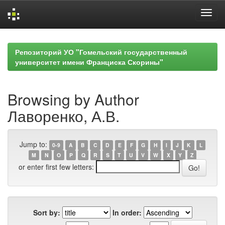
Skip
navigation
Репозиторий УО "Гомельский государственный
университет имени Франциска Скорины"
Browsing by Author
Лаворенко, А.В.
Jump to:
0-9
A
B
C
D
E
F
G
H
I
J
K
L
M
N
O
P
Q
R
S
T
U
V
W
X
Y
Z
or enter first few letters:
Sort by:
In order: