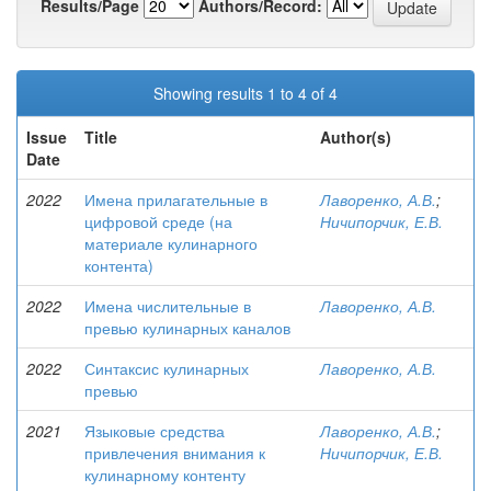
Results/Page
Authors/Record:
Showing results 1 to 4 of 4
Issue
Title
Author(s)
Date
2022
Имена прилагательные в
Лаворенко, А.В.
;
цифровой среде (на
Ничипорчик, Е.В.
материале кулинарного
контента)
2022
Имена числительные в
Лаворенко, А.В.
превью кулинарных каналов
2022
Синтаксис кулинарных
Лаворенко, А.В.
превью
2021
Языковые средства
Лаворенко, А.В.
;
привлечения внимания к
Ничипорчик, Е.В.
кулинарному контенту