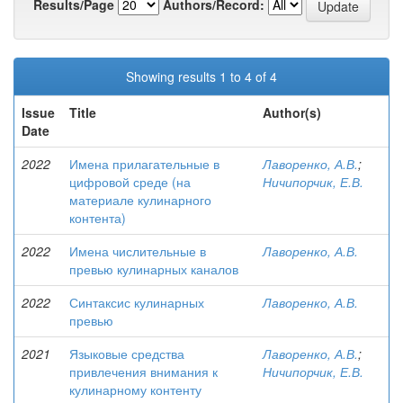
Results/Page
Authors/Record:
Showing results 1 to 4 of 4
Issue
Title
Author(s)
Date
2022
Имена прилагательные в
Лаворенко, А.В.
;
цифровой среде (на
Ничипорчик, Е.В.
материале кулинарного
контента)
2022
Имена числительные в
Лаворенко, А.В.
превью кулинарных каналов
2022
Синтаксис кулинарных
Лаворенко, А.В.
превью
2021
Языковые средства
Лаворенко, А.В.
;
привлечения внимания к
Ничипорчик, Е.В.
кулинарному контенту