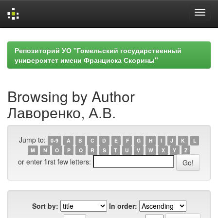
Skip
navigation
Репозиторий УО "Гомельский государственный
университет имени Франциска Скорины"
Browsing by Author
Лаворенко, А.В.
Jump to:
0-9
A
B
C
D
E
F
G
H
I
J
K
L
M
N
O
P
Q
R
S
T
U
V
W
X
Y
Z
or enter first few letters:
Sort by:
In order: