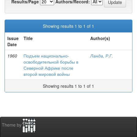
Results/Page
Authors/Record:
Showing results 1 to 1 of 1
Issue
Title
Author(s)
Date
1960
Подъем национально-
Ланда, Р.Г.
освободительной борьбы в
Северной Африке после
второй мировой войны
Showing results 1 to 1 of 1
Theme by