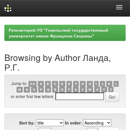
Skip
navigation
Репозиторий УО "Гомельский государственный
университет имени Франциска Скорины"
Browsing by Author Ланда,
Р.Г.
Jump to:
0-9
A
B
C
D
E
F
G
H
I
J
K
L
M
N
O
P
Q
R
S
T
U
V
W
X
Y
Z
or enter first few letters:
Sort by:
In order: