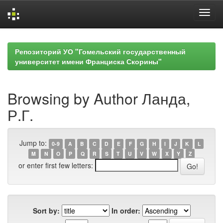
Skip
navigation
Репозиторий УО "Гомельский государственный
университет имени Франциска Скорины"
Browsing by Author Ланда,
Р.Г.
Jump to:
0-9
A
B
C
D
E
F
G
H
I
J
K
L
M
N
O
P
Q
R
S
T
U
V
W
X
Y
Z
or enter first few letters:
Sort by:
In order: