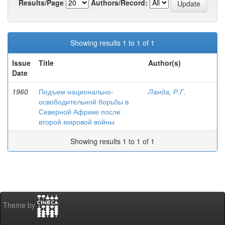
Results/Page
Authors/Record:
Showing results 1 to 1 of 1
Issue
Title
Author(s)
Date
1960
Подъем национально-
Ланда, Р.Г.
освободительной борьбы в
Северной Африке после
второй мировой войны
Showing results 1 to 1 of 1
Theme by