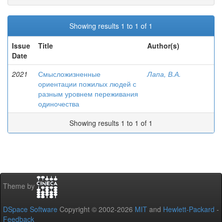
Showing results 1 to 1 of 1
Issue
Title
Author(s)
Date
2021
Смысложизненные
Лапа, В.А.
ориентации пожилых людей с
разным уровнем переживания
одиночества
Showing results 1 to 1 of 1
Theme by
DSpace Software
Copyright © 2002-2026
MIT
and
Hewlett-Packard
-
Feedback