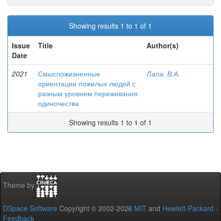
Showing results 1 to 1 of 1
Issue
Title
Author(s)
Date
2021
Смысложизненные
Лапа, В.А.
ориентации пожилых людей с
разным уровнем переживания
одиночества
Showing results 1 to 1 of 1
Theme by
DSpace Software
Copyright © 2002-2026
MIT
and
Hewlett-Packard
-
Feedback