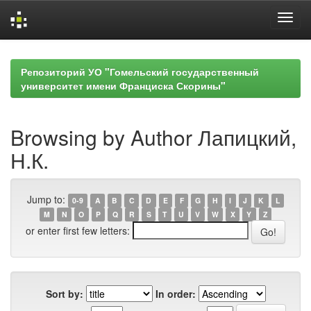
Skip
navigation
Репозиторий УО "Гомельский государственный
университет имени Франциска Скорины"
Browsing by Author Лапицкий,
Н.К.
Jump to:
0-9
A
B
C
D
E
F
G
H
I
J
K
L
M
N
O
P
Q
R
S
T
U
V
W
X
Y
Z
or enter first few letters:
Sort by:
In order: