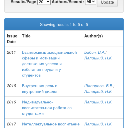
Results/Page
Authors/Record:
Showing results 1 to 5 of 5
Issue
Title
Author(s)
Date
2011
Взаимосвязь эмоциональной
Бабич, В.А.
;
сферы и мотиваций
Лапицкий, Н.К.
достижения успеха и
избегания неудачи у
студентов
2016
Внутренняя речь и
Шапорова, В.В.
;
внутренний диалог
Лапицкий, Н.К.
2016
Индивидуально-
Лапицкий, Н.К.
воспитательная работа со
студентами
2017
Интеллектуальное воспитание
Лапицкий, Н.К.