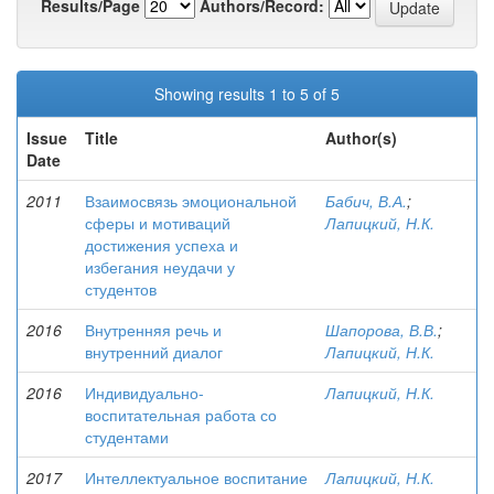
Results/Page
Authors/Record:
Showing results 1 to 5 of 5
Issue
Title
Author(s)
Date
2011
Взаимосвязь эмоциональной
Бабич, В.А.
;
сферы и мотиваций
Лапицкий, Н.К.
достижения успеха и
избегания неудачи у
студентов
2016
Внутренняя речь и
Шапорова, В.В.
;
внутренний диалог
Лапицкий, Н.К.
2016
Индивидуально-
Лапицкий, Н.К.
воспитательная работа со
студентами
2017
Интеллектуальное воспитание
Лапицкий, Н.К.