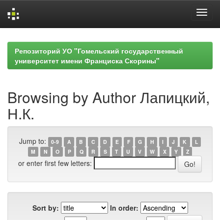
Skip
navigation
Репозиторий УО "Гомельский государственный
университет имени Франциска Скорины"
Browsing by Author Лапицкий,
Н.К.
Jump to:
0-9
A
B
C
D
E
F
G
H
I
J
K
L
M
N
O
P
Q
R
S
T
U
V
W
X
Y
Z
or enter first few letters:
Sort by:
In order: