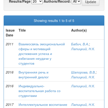
Results/Page
Authors/Record:
Showing results 1 to 5 of 5
Issue
Title
Author(s)
Date
2011
Взаимосвязь эмоциональной
Бабич, В.А.
;
сферы и мотиваций
Лапицкий, Н.К.
достижения успеха и
избегания неудачи у
студентов
2016
Внутренняя речь и
Шапорова, В.В.
;
внутренний диалог
Лапицкий, Н.К.
2016
Индивидуально-
Лапицкий, Н.К.
воспитательная работа со
студентами
2017
Интеллектуальное воспитание
Лапицкий, Н.К.