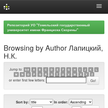
Skip
navigation
Репозиторий УО "Гомельский государственный
университет имени Франциска Скорины"
Browsing by Author Лапицкий,
Н.К.
Jump to:
0-9
A
B
C
D
E
F
G
H
I
J
K
L
M
N
O
P
Q
R
S
T
U
V
W
X
Y
Z
or enter first few letters:
Sort by:
In order: