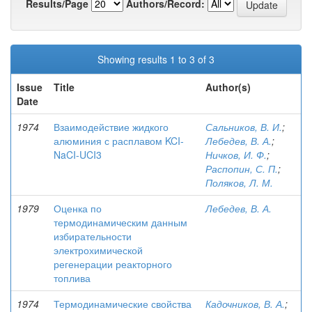
Results/Page
Authors/Record:
Showing results 1 to 3 of 3
Issue
Title
Author(s)
Date
1974
Взаимодействие жидкого
Сальников, В. И.
;
алюминия с расплавом KCI-
Лебедев, В. А.
;
NaCI-UCI3
Ничков, И. Ф.
;
Распопин, С. П.
;
Поляков, Л. М.
1979
Оценка по
Лебедев, В. А.
термодинамическим данным
избирательности
электрохимической
регенерации реакторного
топлива
1974
Термодинамические свойства
Кадочников, В. А.
;