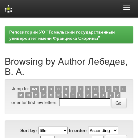
Skip
navigation
Репозиторий УО "Гомельский государственный
университет имени Франциска Скорины"
Browsing by Author Лебедев,
В. А.
Jump to:
0-9
A
B
C
D
E
F
G
H
I
J
K
L
M
N
O
P
Q
R
S
T
U
V
W
X
Y
Z
or enter first few letters:
Sort by:
In order: