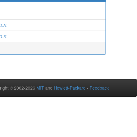
О.Л.
О.Л.
right © 2002-2026
MIT
and
Hewlett-Packard
-
Feedback