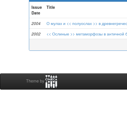
Issue
Title
Date
2004
О мулах и << полуослах >> в древнегрече
2002
<< Ослиные >> метаморфозы в античной бе
Theme by