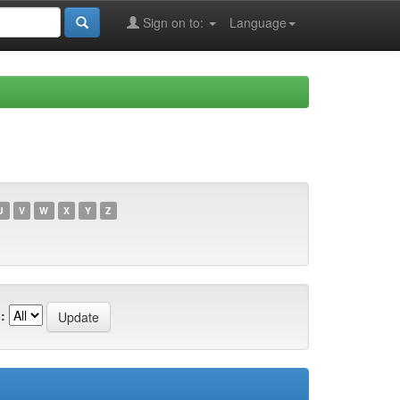
Sign on to:
Language
U
V
W
X
Y
Z
: