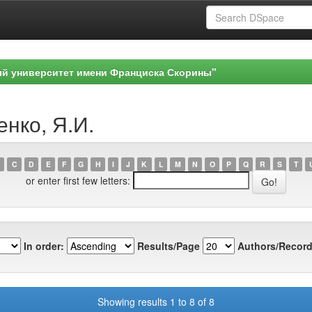
ый университет имени Франциска Скорины"
енко, Я.И.
C
D
E
F
G
H
I
J
K
L
M
N
O
P
Q
R
S
T
or enter first few letters:
In order:
Results/Page
Authors/Record
Showing results 1 to 8 of 8