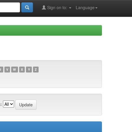
Sign on to:
Language
U
V
W
X
Y
Z
: