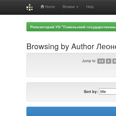
Home
Browse
Help
Skip
navigation
Репозиторий УО "Гомельский государственн
Browsing by Author Леон
Jump to:
0-9
A
B
Sort by: