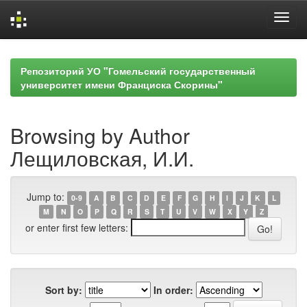
Skip
navigation
Репозиторий УО "Гомельский государственный
университет имени Франциска Скорины"
Browsing by Author
Лещиловская, И.И.
Jump to:
0-9
A
B
C
D
E
F
G
H
I
J
K
L
M
N
O
P
Q
R
S
T
U
V
W
X
Y
Z
or enter first few letters:
Sort by:
In order: