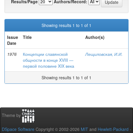
Results/Page
Authors/Record:
Showing results 1 to 1 of 1
Issue
Title
Author(s)
Date
1976
Концепции славянской
Лещиловская, И.И.
общности в конце XVIII —
первой половине XIX века
Showing results 1 to 1 of 1
Theme by
DSpace Software
Copyright © 2002-2026
MIT
and
Hewlett-Packard
-