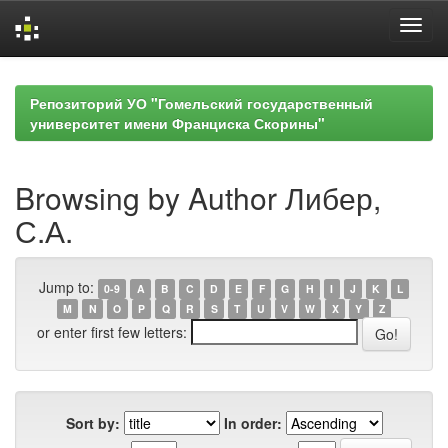
Skip
navigation
Репозиторий УО "Гомельский государственный
университет имени Франциска Скорины"
Browsing by Author Либер,
С.А.
Jump to:
0-9
A
B
C
D
E
F
G
H
I
J
K
L
M
N
O
P
Q
R
S
T
U
V
W
X
Y
Z
or enter first few letters:
Sort by:
In order: