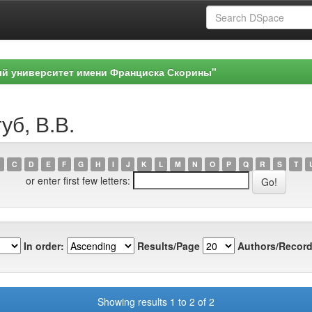
ый университет имени Франциска Скорины"
уб, В.В.
C
D
E
F
G
H
I
J
K
L
M
N
O
P
Q
R
S
T
or enter first few letters:
In order:
Results/Page
Authors/Record
Showing results 1 to 2 of 2