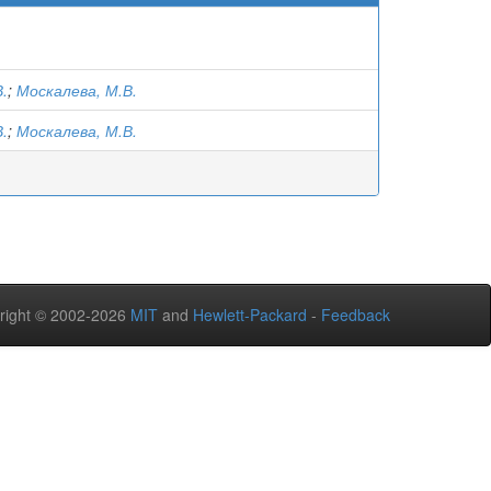
В.
;
Москалева, М.В.
В.
;
Москалева, М.В.
right © 2002-2026
MIT
and
Hewlett-Packard
-
Feedback