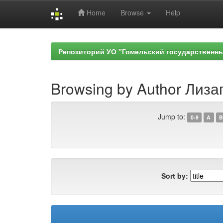
Home
Browse
Help
Skip
navigation
Репозиторий УО "Гомельский государственн
Browsing by Author Лизаг
Jump to:
0-9
A
B
Sort by: