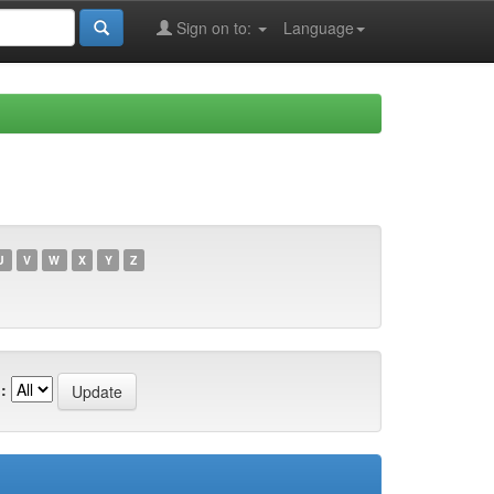
Sign on to:
Language
U
V
W
X
Y
Z
: