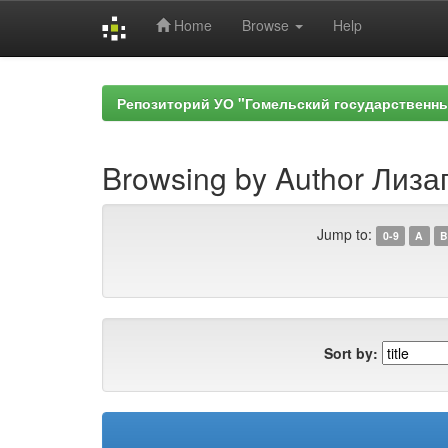
Home
Browse
Help
Skip
navigation
Репозиторий УО "Гомельский государственн
Browsing by Author Лизаг
Jump to:
0-9
A
B
Sort by: