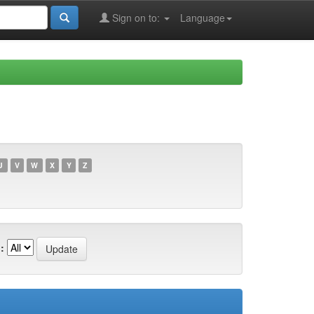
Sign on to:
Language
U
V
W
X
Y
Z
: