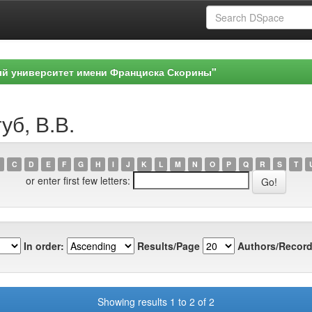
ый университет имени Франциска Скорины"
уб, В.В.
C
D
E
F
G
H
I
J
K
L
M
N
O
P
Q
R
S
T
or enter first few letters:
In order:
Results/Page
Authors/Record
Showing results 1 to 2 of 2