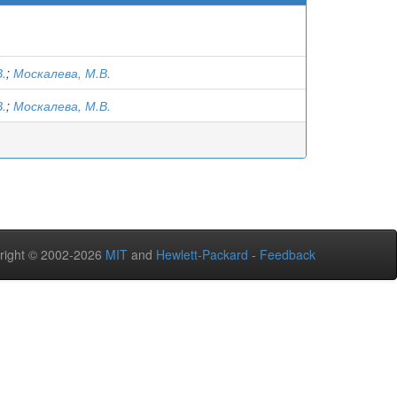
В.
;
Москалева, М.В.
В.
;
Москалева, М.В.
right © 2002-2026
MIT
and
Hewlett-Packard
-
Feedback