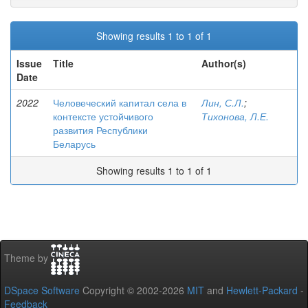
Showing results 1 to 1 of 1
Issue
Title
Author(s)
Date
2022
Человеческий капитал села в
Лин, С.Л.
;
контексте устойчивого
Тихонова, Л.Е.
развития Республики
Беларусь
Showing results 1 to 1 of 1
Theme by
DSpace Software
Copyright © 2002-2026
MIT
and
Hewlett-Packard
-
Feedback