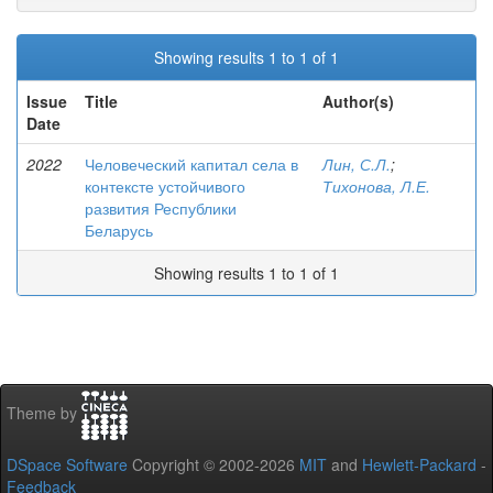
Showing results 1 to 1 of 1
Issue
Title
Author(s)
Date
2022
Человеческий капитал села в
Лин, С.Л.
;
контексте устойчивого
Тихонова, Л.Е.
развития Республики
Беларусь
Showing results 1 to 1 of 1
Theme by
DSpace Software
Copyright © 2002-2026
MIT
and
Hewlett-Packard
-
Feedback