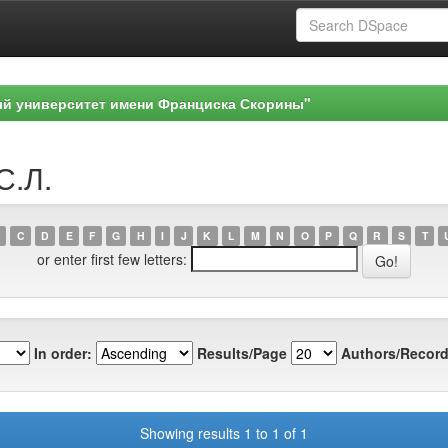
ый университет имени Франциска Скорины"
С.Л.
C
D
E
F
G
H
I
J
K
L
M
N
O
P
Q
R
S
T
or enter first few letters:
In order:
Results/Page
Authors/Record
Showing results 1 to 1 of 1