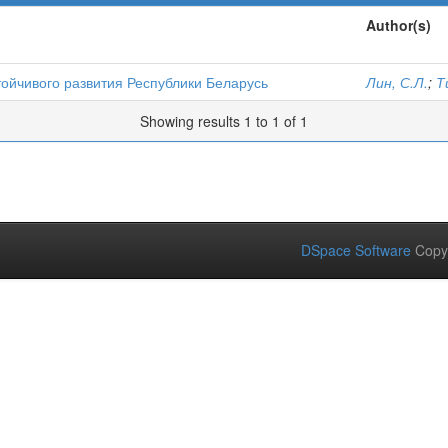
Author(s)
тойчивого развития Республики Беларусь
Лин, С.Л.
;
Т
Showing results 1 to 1 of 1
DSpace Software
Copy