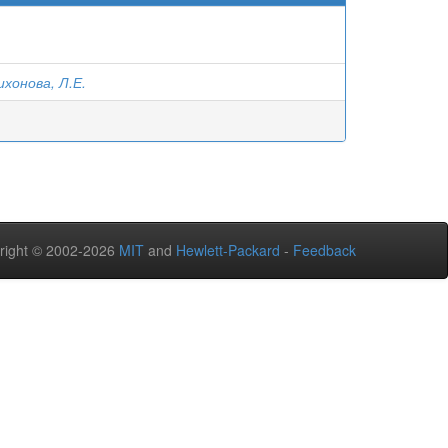
ихонова, Л.Е.
right © 2002-2026
MIT
and
Hewlett-Packard
-
Feedback