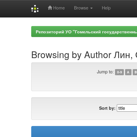
Home
Browse
Help
Skip
navigation
Репозиторий УО "Гомельский государственн
Browsing by Author Лин, 
Jump to:
0-9
A
B
Sort by: