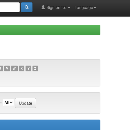
Sign on to:
Language
U
V
W
X
Y
Z
: