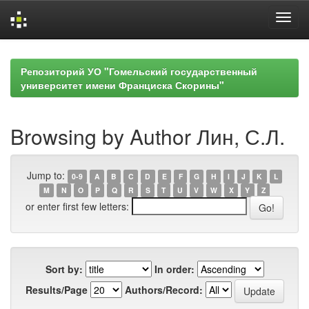
Skip
navigation
Репозиторий УО "Гомельский государственный
университет имени Франциска Скорины"
Browsing by Author Лин, С.Л.
Jump to:
0-9
A
B
C
D
E
F
G
H
I
J
K
L
M
N
O
P
Q
R
S
T
U
V
W
X
Y
Z
or enter first few letters:
Sort by:
In order:
Results/Page
Authors/Record: