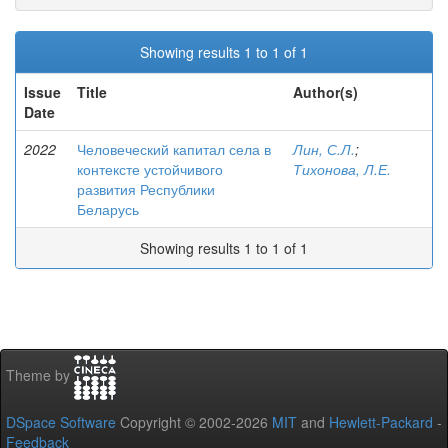
Showing results 1 to 1 of 1
Issue
Title
Author(s)
Date
2022
Человеческий капитал села в
Лин, С.Л.
;
контексте устойчивого
Тихонова, Л.Е.
развития Республики
Беларусь
Showing results 1 to 1 of 1
Theme by
DSpace Software
Copyright © 2002-2026
MIT
and
Hewlett-Packard
-
Feedback