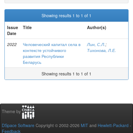
Showing results 1 to 1 of 1
Issue
Title
Author(s)
Date
2022
Человеческий капитал села в
Лин, С.Л.
;
контексте устойчивого
Тихонова, Л.Е.
развития Республики
Беларусь
Showing results 1 to 1 of 1
Theme by
DSpace Software
Copyright © 2002-2026
MIT
and
Hewlett-Packard
-
Feedback