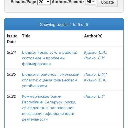
Results/Page
Authors/Record:
Showing results 1 to 5 of 5
Issue
Title
Author(s)
Date
2024
Бюджет Гомельского района:
Кузько, Е.А.
;
состояние и проблемы
Липко, Е.И.
формирования
2025
Бюджеты районов Гомельской
Липко, Е.И.
;
области: оценка финансовой
Кузько, Е.А.
устойчивости
2022
Коммерческие банки
Липко, Е.И.
Республики Беларусь: риски,
ликвидность и направления
повышения эффективности
деятельности