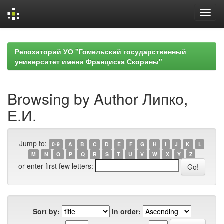
Skip
navigation
Репозиторий УО "Гомельский государственный
университет имени Франциска Скорины"
Browsing by Author Липко,
Е.И.
Jump to:
0-9
A
B
C
D
E
F
G
H
I
J
K
L
M
N
O
P
Q
R
S
T
U
V
W
X
Y
Z
or enter first few letters:
Sort by:
In order: