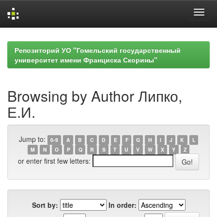
Skip
navigation
Репозиторий УО "Гомельский государственный
университет имени Франциска Скорины"
Browsing by Author Липко,
Е.И.
Jump to:
0-9
A
B
C
D
E
F
G
H
I
J
K
L
M
N
O
P
Q
R
S
T
U
V
W
X
Y
Z
or enter first few letters:
Sort by:
In order: