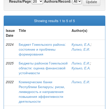
Results/Page
Authors/Record:
Showing results 1 to 5 of 5
Issue
Title
Author(s)
Date
2024
Бюджет Гомельского района:
Кузько, Е.А.
;
состояние и проблемы
Липко, Е.И.
формирования
2025
Бюджеты районов Гомельской
Липко, Е.И.
;
области: оценка финансовой
Кузько, Е.А.
устойчивости
2022
Коммерческие банки
Липко, Е.И.
Республики Беларусь: риски,
ликвидность и направления
повышения эффективности
деятельности