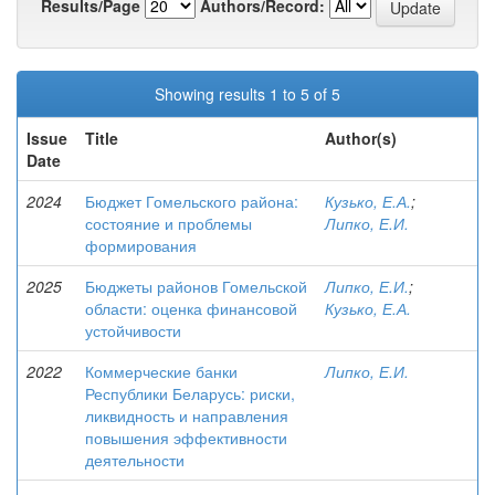
Results/Page
Authors/Record:
Showing results 1 to 5 of 5
Issue
Title
Author(s)
Date
2024
Бюджет Гомельского района:
Кузько, Е.А.
;
состояние и проблемы
Липко, Е.И.
формирования
2025
Бюджеты районов Гомельской
Липко, Е.И.
;
области: оценка финансовой
Кузько, Е.А.
устойчивости
2022
Коммерческие банки
Липко, Е.И.
Республики Беларусь: риски,
ликвидность и направления
повышения эффективности
деятельности