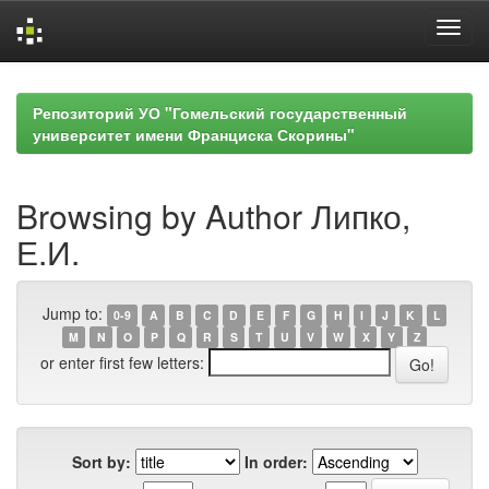
Skip
navigation
Репозиторий УО "Гомельский государственный
университет имени Франциска Скорины"
Browsing by Author Липко,
Е.И.
Jump to:
0-9
A
B
C
D
E
F
G
H
I
J
K
L
M
N
O
P
Q
R
S
T
U
V
W
X
Y
Z
or enter first few letters:
Sort by:
In order: