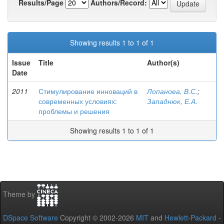
Results/Page
Authors/Record:
Showing results 1 to 1 of 1
Issue
Title
Author(s)
Date
2011
Стимулирование инноваций в
Лопаноеа, В.С.
;
современных условиях:
Западнюк, Е.А.
проблемы и решения
Showing results 1 to 1 of 1
Theme by
DSpace Software
Copyright © 2002-2026
MIT
and
Hewlett-Packard
-