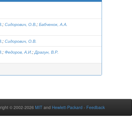
В.
;
Сидорович, О.В.
;
Бабченок, А.А.
В.
;
Сидорович, О.В.
В.
;
Федоров, А.И.
;
Драгун, В.Р.
right © 2002-2026
MIT
and
Hewlett-Packard
-
Feedback