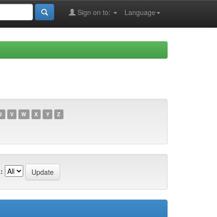
Sign on to:
Language
U
V
W
X
Y
Z
: