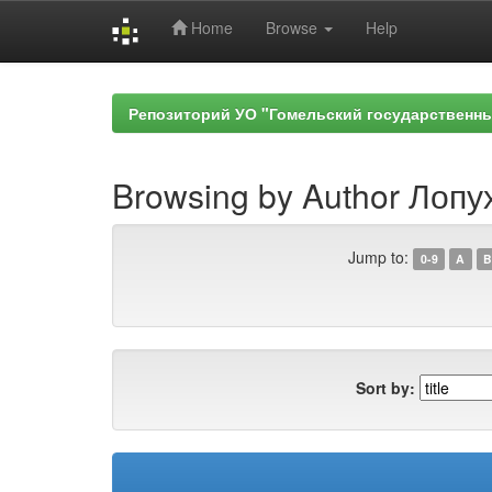
Home
Browse
Help
Skip
navigation
Репозиторий УО "Гомельский государственн
Browsing by Author Лопух
Jump to:
0-9
A
B
Sort by: