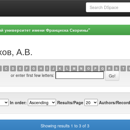
ый университет имени Франциска Скорины"
ов, А.В.
C
D
E
F
G
H
I
J
K
L
M
N
O
P
Q
R
S
T
or enter first few letters:
In order:
Results/Page
Authors/Record
Showing results 1 to 3 of 3