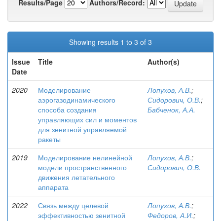
Results/Page
Authors/Record:
Showing results 1 to 3 of 3
Issue
Title
Author(s)
Date
2020
Моделирование
Лопухов, А.В.
;
аэрогазодинамического
Сидорович, О.В.
;
способа создания
Бабченок, А.А.
управляющих сил и моментов
для зенитной управляемой
ракеты
2019
Моделирование нелинейной
Лопухов, А.В.
;
модели пространственного
Сидорович, О.В.
движения летательного
аппарата
2022
Связь между целевой
Лопухов, А.В.
;
эффективностью зенитной
Федоров, А.И.
;