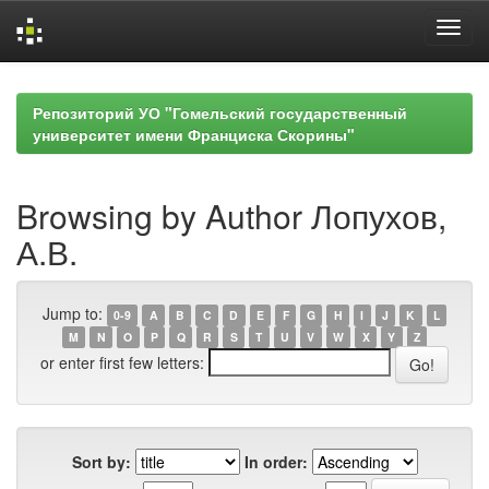
Skip
navigation
Репозиторий УО "Гомельский государственный
университет имени Франциска Скорины"
Browsing by Author Лопухов,
А.В.
Jump to:
0-9
A
B
C
D
E
F
G
H
I
J
K
L
M
N
O
P
Q
R
S
T
U
V
W
X
Y
Z
or enter first few letters:
Sort by:
In order: