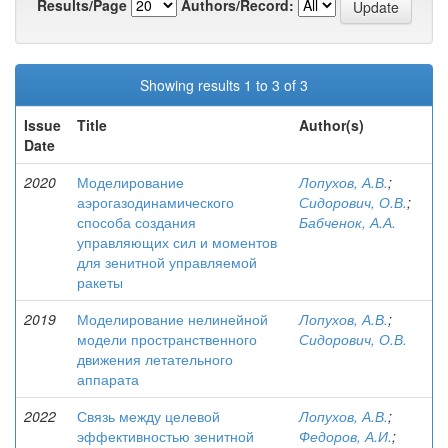
Results/Page
Authors/Record:
Showing results 1 to 3 of 3
Issue
Title
Author(s)
Date
2020
Моделирование
Лопухов, А.В.
;
аэрогазодинамического
Сидорович, О.В.
;
способа создания
Бабченок, А.А.
управляющих сил и моментов
для зенитной управляемой
ракеты
2019
Моделирование нелинейной
Лопухов, А.В.
;
модели пространственного
Сидорович, О.В.
движения летательного
аппарата
2022
Связь между целевой
Лопухов, А.В.
;
эффективностью зенитной
Федоров, А.И.
;