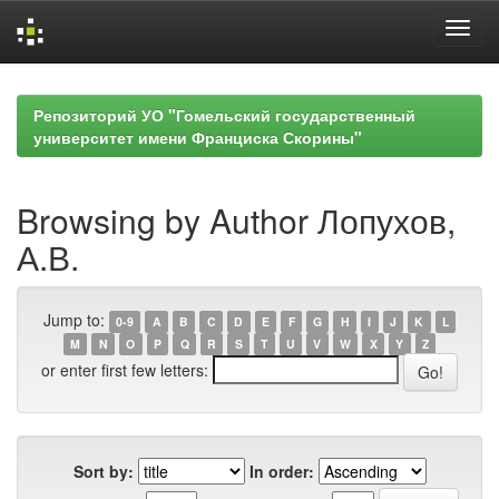
Skip
navigation
Репозиторий УО "Гомельский государственный
университет имени Франциска Скорины"
Browsing by Author Лопухов,
А.В.
Jump to:
0-9
A
B
C
D
E
F
G
H
I
J
K
L
M
N
O
P
Q
R
S
T
U
V
W
X
Y
Z
or enter first few letters:
Sort by:
In order: