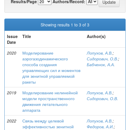
Results/Page
Authors/Record:
Showing results 1 to 3 of 3
Issue
Title
Author(s)
Date
2020
Моделирование
Лопухов, А.В.
;
аэрогазодинамического
Сидорович, О.В.
;
способа создания
Бабченок, А.А.
управляющих сил и моментов
для зенитной управляемой
ракеты
2019
Моделирование нелинейной
Лопухов, А.В.
;
модели пространственного
Сидорович, О.В.
движения летательного
аппарата
2022
Связь между целевой
Лопухов, А.В.
;
эффективностью зенитной
Федоров, А.И.
;