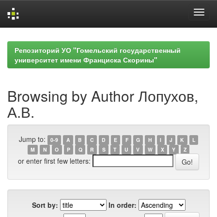
Skip
navigation
Репозиторий УО "Гомельский государственный
университет имени Франциска Скорины"
Browsing by Author Лопухов,
А.В.
Jump to:
0-9
A
B
C
D
E
F
G
H
I
J
K
L
M
N
O
P
Q
R
S
T
U
V
W
X
Y
Z
or enter first few letters:
Sort by:
In order: