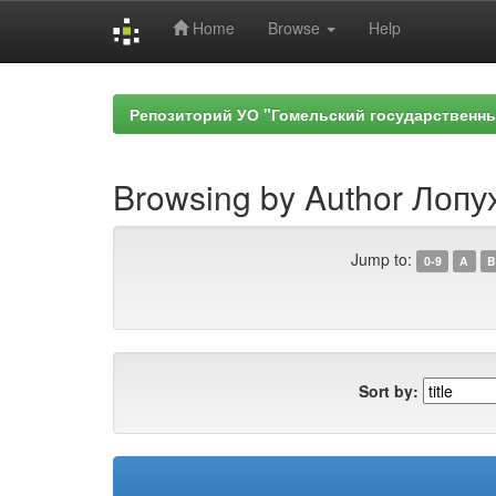
Home
Browse
Help
Skip
navigation
Репозиторий УО "Гомельский государственн
Browsing by Author Лопух
Jump to:
0-9
A
B
Sort by: