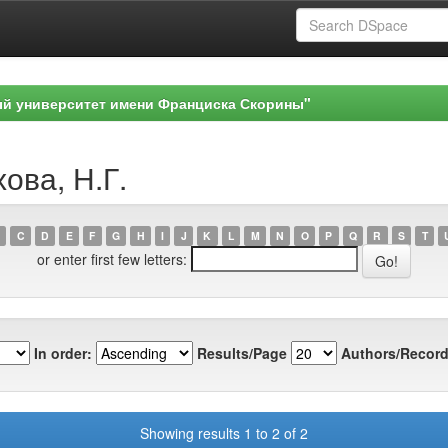
ый университет имени Франциска Скорины"
ова, Н.Г.
C
D
E
F
G
H
I
J
K
L
M
N
O
P
Q
R
S
T
or enter first few letters:
In order:
Results/Page
Authors/Record
Showing results 1 to 2 of 2