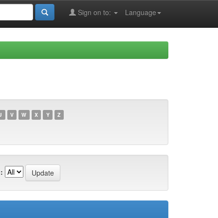
Sign on to:
Language
U
V
W
X
Y
Z
: