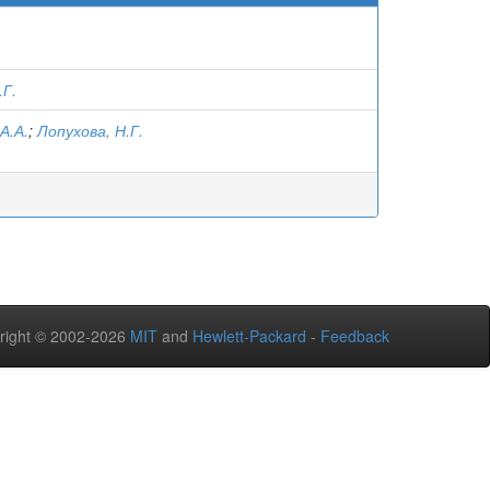
.Г.
А.А.
;
Лопухова, Н.Г.
right © 2002-2026
MIT
and
Hewlett-Packard
-
Feedback