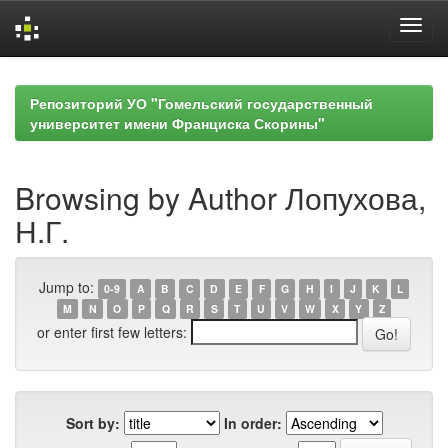
Skip
navigation
Репозиторий УО "Гомельский государственный
университет имени Франциска Скорины"
Browsing by Author Лопухова,
Н.Г.
Jump to:
0-9
A
B
C
D
E
F
G
H
I
J
K
L
M
N
O
P
Q
R
S
T
U
V
W
X
Y
Z
or enter first few letters:
Sort by:
In order: