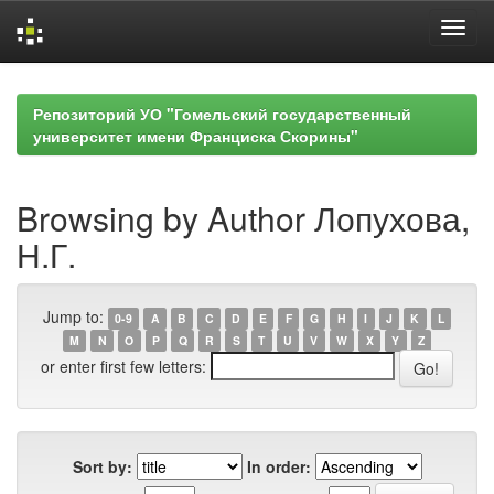
Skip
navigation
Репозиторий УО "Гомельский государственный
университет имени Франциска Скорины"
Browsing by Author Лопухова,
Н.Г.
Jump to:
0-9
A
B
C
D
E
F
G
H
I
J
K
L
M
N
O
P
Q
R
S
T
U
V
W
X
Y
Z
or enter first few letters:
Sort by:
In order: