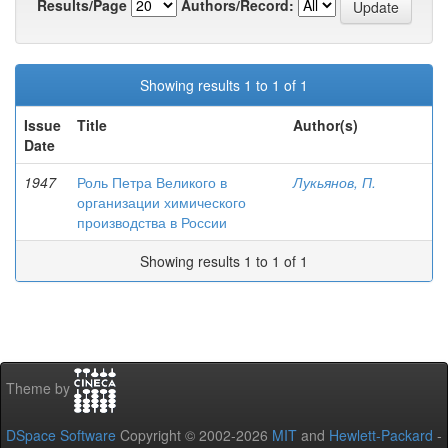
Results/Page
Authors/Record:
Showing results 1 to 1 of 1
Issue
Title
Author(s)
Date
1947
Роль Петра Великого в
Лукьянов, П.
организации химического
производства в России
Showing results 1 to 1 of 1
Theme by
DSpace Software
Copyright © 2002-2026
MIT
and
Hewlett-Packard
-