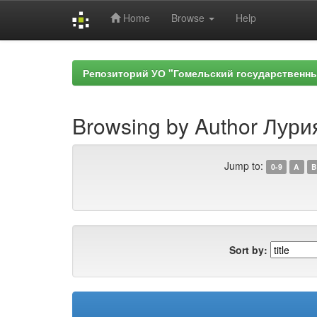
Home
Browse
Help
Skip
navigation
Репозиторий УО "Гомельский государственн
Browsing by Author Лурия
Jump to:
0-9
A
B
Sort by: