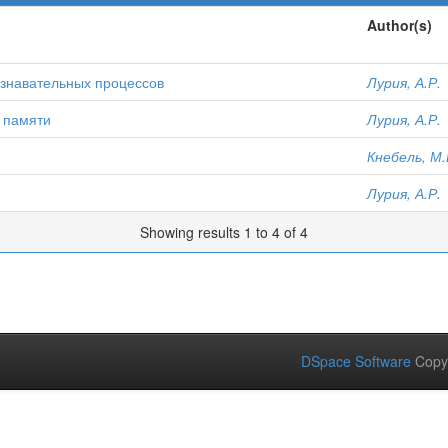
Author(s)
ознавательных процессов
Лурия, А.Р.
и памяти
Лурия, А.Р.
Кнебель, М.
Лурия, А.Р.
Showing results 1 to 4 of 4
DSpace Software
Copy