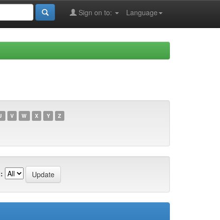
Sign on to:
Language
U
V
W
X
Y
Z
: