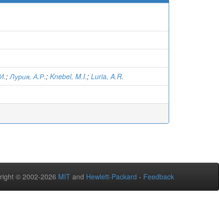
И.
;
Лурия, А.Р.
;
Knebel, M.I.
;
Luria, A.R.
right © 2002-2026
MIT
and
Hewlett-Packard
-
Feedback