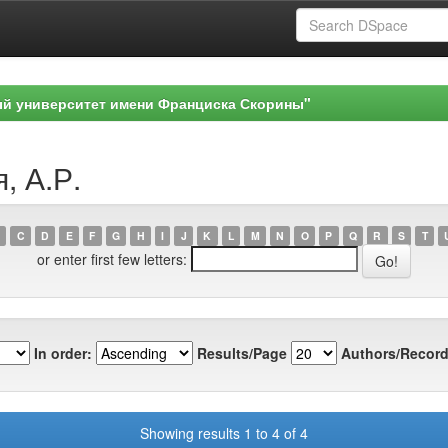
ый университет имени Франциска Скорины"
, А.Р.
C
D
E
F
G
H
I
J
K
L
M
N
O
P
Q
R
S
T
or enter first few letters:
In order:
Results/Page
Authors/Record
Showing results 1 to 4 of 4