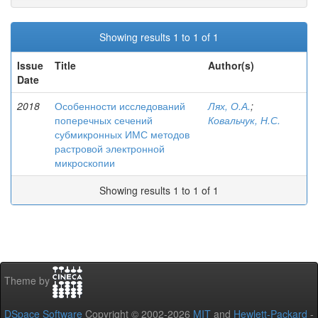
Showing results 1 to 1 of 1
Issue
Title
Author(s)
Date
2018
Особенности исследований
Лях, О.А.
;
поперечных сечений
Ковальчук, Н.С.
субмикронных ИМС методов
растровой электронной
микроскопии
Showing results 1 to 1 of 1
Theme by
DSpace Software
Copyright © 2002-2026
MIT
and
Hewlett-Packard
-