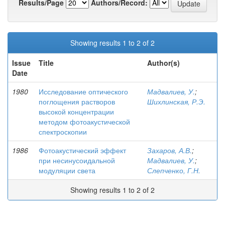
Results/Page
Authors/Record:
Showing results 1 to 2 of 2
Issue
Title
Author(s)
Date
1980
Исследование оптического
Мадвалиев, У.
;
поглощения растворов
Шихлинская, Р.Э.
высокой концентрации
методом фотоакустической
спектроскопии
1986
Фотоакустический эффект
Захаров, А.В.
;
при несинусоидальной
Мадвалиев, У.
;
модуляции света
Слепченко, Г.Н.
Showing results 1 to 2 of 2