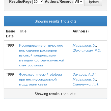
Results/Page
Authors/Record:
Showing results 1 to 2 of 2
Issue
Title
Author(s)
Date
1980
Исследование оптического
Мадвалиев, У.
;
поглощения растворов
Шихлинская, Р.Э.
высокой концентрации
методом фотоакустической
спектроскопии
1986
Фотоакустический эффект
Захаров, А.В.
;
при несинусоидальной
Мадвалиев, У.
;
модуляции света
Слепченко, Г.Н.
Showing results 1 to 2 of 2