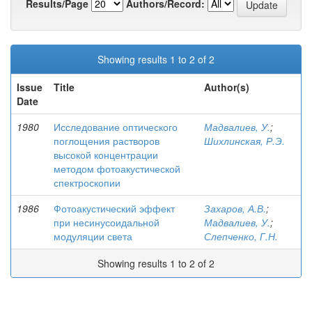
Results/Page
Authors/Record:
Showing results 1 to 2 of 2
Issue
Title
Author(s)
Date
1980
Исследование оптического
Мадвалиев, У.
;
поглощения растворов
Шихлинская, Р.Э.
высокой концентрации
методом фотоакустической
спектроскопии
1986
Фотоакустический эффект
Захаров, А.В.
;
при несинусоидальной
Мадвалиев, У.
;
модуляции света
Слепченко, Г.Н.
Showing results 1 to 2 of 2